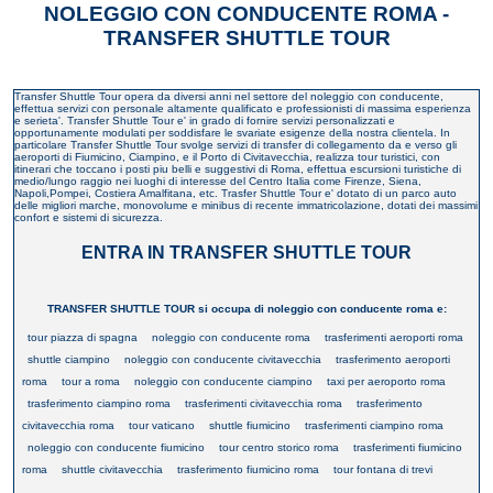
NOLEGGIO CON CONDUCENTE ROMA -
TRANSFER SHUTTLE TOUR
Transfer Shuttle Tour opera da diversi anni nel settore del noleggio con conducente,
effettua servizi con personale altamente qualificato e professionisti di massima esperienza
e serieta'. Transfer Shuttle Tour e' in grado di fornire servizi personalizzati e
opportunamente modulati per soddisfare le svariate esigenze della nostra clientela. In
particolare Transfer Shuttle Tour svolge servizi di transfer di collegamento da e verso gli
aeroporti di Fiumicino, Ciampino, e il Porto di Civitavecchia, realizza tour turistici, con
itinerari che toccano i posti piu belli e suggestivi di Roma, effettua escursioni turistiche di
medio/lungo raggio nei luoghi di interesse del Centro Italia come Firenze, Siena,
Napoli,Pompei, Costiera Amalfitana, etc. Trasfer Shuttle Tour e' dotato di un parco auto
delle migliori marche, monovolume e minibus di recente immatricolazione, dotati dei massimi
confort e sistemi di sicurezza.
ENTRA IN TRANSFER SHUTTLE TOUR
TRANSFER SHUTTLE TOUR si occupa di noleggio con conducente roma e:
tour piazza di spagna
noleggio con conducente roma
trasferimenti aeroporti roma
shuttle ciampino
noleggio con conducente civitavecchia
trasferimento aeroporti
roma
tour a roma
noleggio con conducente ciampino
taxi per aeroporto roma
trasferimento ciampino roma
trasferimenti civitavecchia roma
trasferimento
civitavecchia roma
tour vaticano
shuttle fiumicino
trasferimenti ciampino roma
noleggio con conducente fiumicino
tour centro storico roma
trasferimenti fiumicino
roma
shuttle civitavecchia
trasferimento fiumicino roma
tour fontana di trevi